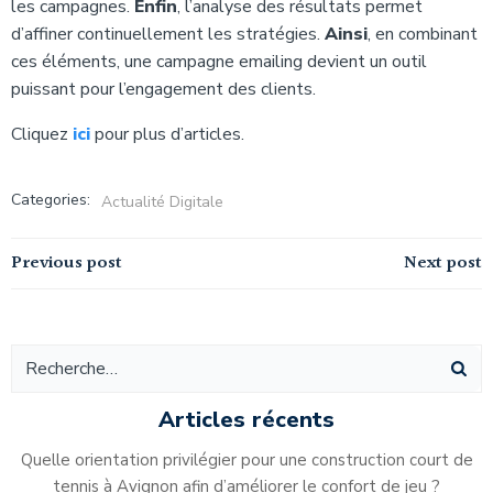
les campagnes.
Enfin
, l’analyse des résultats permet
d’affiner continuellement les stratégies.
Ainsi
, en combinant
ces éléments, une campagne emailing devient un outil
puissant pour l’engagement des clients.
Cliquez
ici
pour plus d’articles.
Categories:
Actualité Digitale
Navigation
Navigation
Previous post
Next post
de
de
l’article
l’article
Articles récents
Quelle orientation privilégier pour une construction court de
tennis à Avignon afin d’améliorer le confort de jeu ?