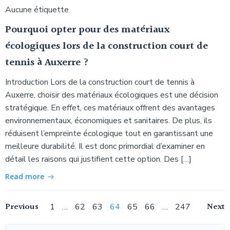
Aucune étiquette
Pourquoi opter pour des matériaux
écologiques lors de la construction court de
tennis à Auxerre ?
Introduction Lors de la construction court de tennis à
Auxerre, choisir des matériaux écologiques est une décision
stratégique. En effet, ces matériaux offrent des avantages
environnementaux, économiques et sanitaires. De plus, ils
réduisent l’empreinte écologique tout en garantissant une
meilleure durabilité. Il est donc primordial d’examiner en
détail les raisons qui justifient cette option. Des […]
Read more
Navigation
Navigation
Na
Previous
Page
Page
Page
Page
Page
Page
Page
Next
1
…
62
63
64
65
66
…
247