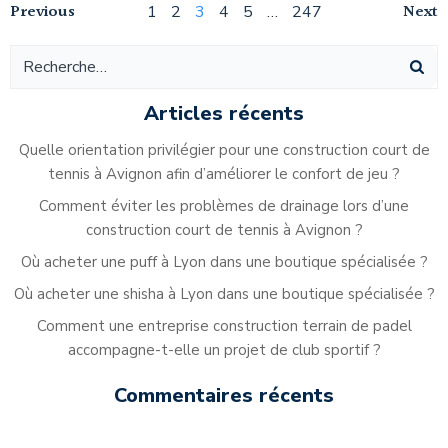
Navigation
Navigation
Na
Previous
Page
Page
Page
Page
Page
Page
Next
1
2
3
4
5
…
247
des
des
de
articles
articles
ar
Articles récents
Quelle orientation privilégier pour une construction court de
tennis à Avignon afin d’améliorer le confort de jeu ?
Comment éviter les problèmes de drainage lors d’une
construction court de tennis à Avignon ?
Où acheter une puff à Lyon dans une boutique spécialisée ?
Où acheter une shisha à Lyon dans une boutique spécialisée ?
Comment une entreprise construction terrain de padel
accompagne-t-elle un projet de club sportif ?
Commentaires récents