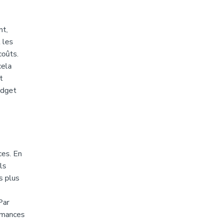
nt,
 les
coûts.
cela
t
udget
ces. En
ls
s plus
Par
ormances