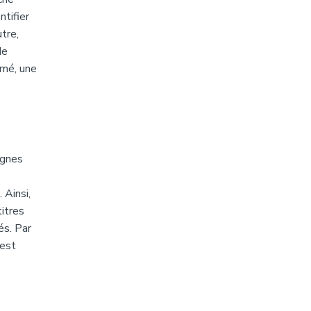
tifier
tre,
de
umé, une
agnes
 Ainsi,
titres
és. Par
 est