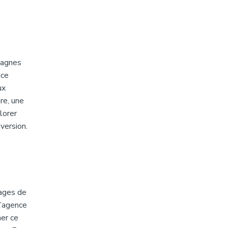
pagnes
nce
ux
re, une
lorer
version.
ages de
l’agence
ner ce