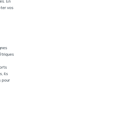
es. En
pter vos
gnes
étriques
orts
, ils
s pour