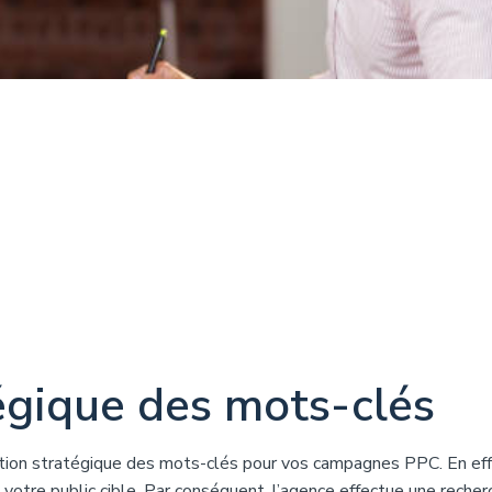
tégique des mots-clés
tion stratégique des mots-clés pour vos campagnes PPC. En eff
e votre public cible. Par conséquent, l’agence effectue une recher