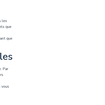
 les
tels que
rant que
les
e. Par
rs
t vous