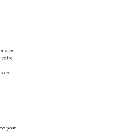
er dans
e votre
as en
xt post