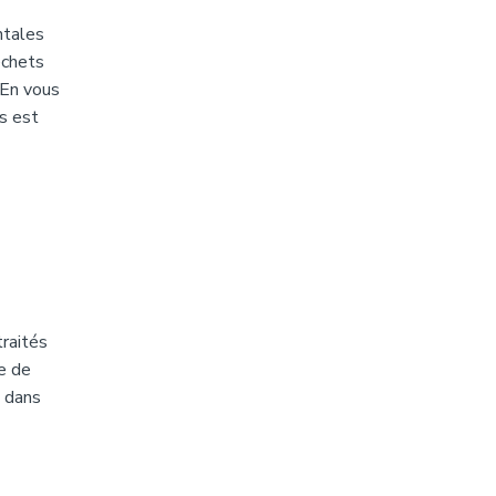
ntales
échets
 En vous
as est
traités
de de
e dans