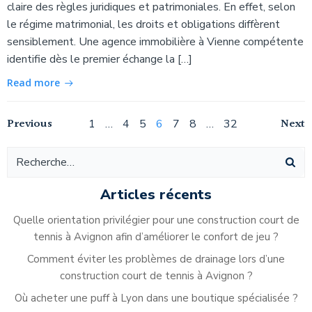
claire des règles juridiques et patrimoniales. En effet, selon
le régime matrimonial, les droits et obligations diffèrent
sensiblement. Une agence immobilière à Vienne compétente
identifie dès le premier échange la […]
Read more
Navigation
Navigation
Na
Previous
Page
Page
Page
Page
Page
Page
Page
Next
1
…
4
5
6
7
8
…
32
des
des
de
articles
articles
ar
Articles récents
Quelle orientation privilégier pour une construction court de
tennis à Avignon afin d’améliorer le confort de jeu ?
Comment éviter les problèmes de drainage lors d’une
construction court de tennis à Avignon ?
Où acheter une puff à Lyon dans une boutique spécialisée ?