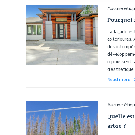
Aucune étiq
Pourquoi 
La façade es
extérieures. 
des intempéri
développemen
repoussent so
d’esthétique.
Read more
Aucune étiq
Quelle est
arbre ?