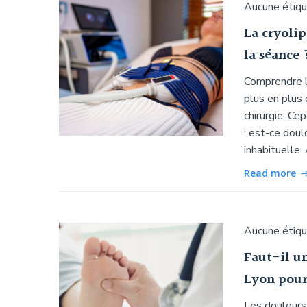
Aucune étiq
La cryoli
la séance 
Comprendre l
plus en plus
chirurgie. C
: est-ce doul
inhabituelle.
Read more
Aucune étiq
Faut-il u
Lyon pour
Les douleurs 