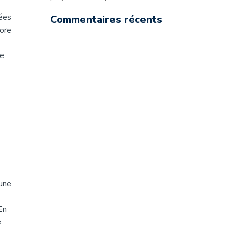
gées
Commentaires récents
core
re
une
En
e