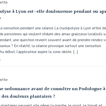
uette
polyse à Lyon est-elle douloureuse pendant ou ap
?
a sensation pendant une séance La cryolipolyse à Lyon attire d
 de personnes qui veulent réduire des amas graisseux localisés s
ependant, une question revient souvent avant de prendre rendez-
oureux ? En réalité, la séance provoque surtout une sensation
 Au début, l’applicateur aspire la zone ciblée. […]
uette
ne ordonnance avant de consulter un Podologue à
 des douleurs plantaires ?
plantaires peuvent vite gêner la marche, le sport, le travail et