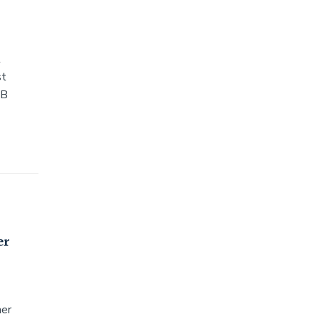
t
st
VB
er
her