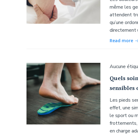
même les ges
attendent tr
qu’une ordonn
directement 
Read more
Aucune étiq
Quels soin
sensibles
Les pieds se
effet, une si
le sport ou m
frottements,
en charge ad