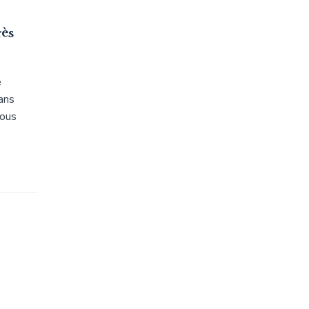
rès
e
ans
vous