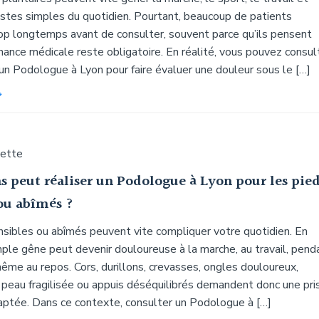
tes simples du quotidien. Pourtant, beaucoup de patients
op longtemps avant de consulter, souvent parce qu’ils pensent
ance médicale reste obligatoire. En réalité, vous pouvez consul
un Podologue à Lyon pour faire évaluer une douleur sous le […]
uette
s peut réaliser un Podologue à Lyon pour les pie
 ou abîmés ?
nsibles ou abîmés peuvent vite compliquer votre quotidien. En
mple gêne peut devenir douloureuse à la marche, au travail, pend
ême au repos. Cors, durillons, crevasses, ongles douloureux,
 peau fragilisée ou appuis déséquilibrés demandent donc une pri
aptée. Dans ce contexte, consulter un Podologue à […]