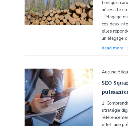
Lorsqu’un ar
nécessite un
: l’élagage o
ces deux inte
elles réponde
un élagage d
Read more
Aucune étiq
SEO Squar
puissantes
1. Comprendr
stratégie dig
référencemen
effet, une p