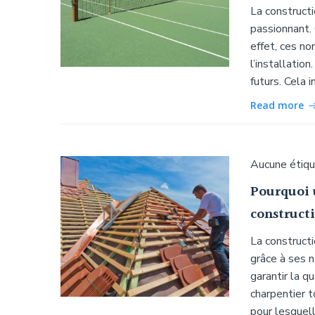
La constructi
passionnant. 
effet, ces no
l’installatio
futurs. Cela 
Read more
Aucune étiq
Pourquoi 
constructi
La constructi
grâce à ses 
garantir la qu
charpentier t
pour lesquell