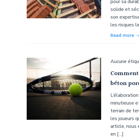
pour sa durab
solide et séc
son expertis
les risques li
Read more
Aucune étiq
Comment s
béton por
L’élaboration
minutieuse et
terrain de te
les joueurs q
article, nous
en […]