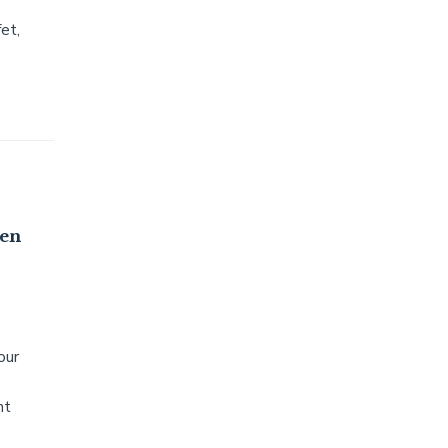
et,
 en
our
nt