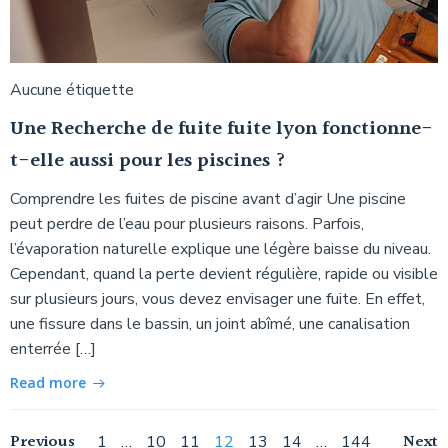
Aucune étiquette
Une Recherche de fuite fuite lyon fonctionne-
t-elle aussi pour les piscines ?
Comprendre les fuites de piscine avant d’agir Une piscine
peut perdre de l’eau pour plusieurs raisons. Parfois,
l’évaporation naturelle explique une légère baisse du niveau.
Cependant, quand la perte devient régulière, rapide ou visible
sur plusieurs jours, vous devez envisager une fuite. En effet,
une fissure dans le bassin, un joint abîmé, une canalisation
enterrée […]
Read more
Previous
Page
Page
Page
Page
Page
Page
Page
Next
1
…
10
11
12
13
14
…
144