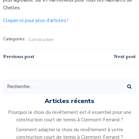
plus agréable, sûr et harmonieux pour tous les habitants de
Chelles.
Cliquer ici pour plus d’articles !
Categories:
Construction
Navigation
Navigation
Previous post
Next post
de
de
l’article
l’article
Articles récents
Pourquoi le choix du revêtement est-il essentiel pour une
construction court de tennis à Clermont-Ferrand ?
Comment adapter le choix du revêtement à votre
construction court de tennis à Clermont-Ferrand ?