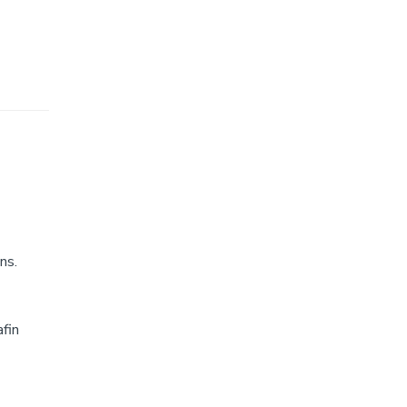
ns.
afin