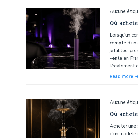
Aucune étiq
Où achete
Lorsqu’un con
compte d’un 
jetables, pré
vente en Fran
légalement d
Read more
Aucune étiq
Où achete
Acheter une 
d’un modèle e