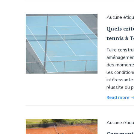
Aucune étiq
Quels crit
tennis à T
Faire constru
aménagement 
des moments 
les condition
intéressante 
réussite du p
Read more
Aucune étiq