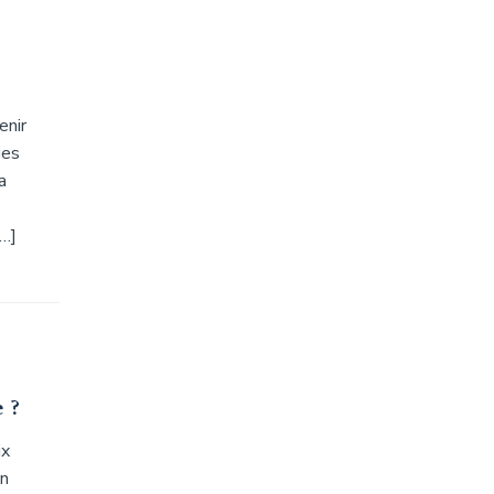
enir
ues
a
[…]
e ?
ix
on