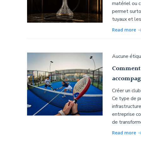
matériel ou 
permet surtou
tuyaux et le
Read more
Aucune étiq
Comment u
accompagn
Créer un club
Ce type de p
infrastructur
entreprise co
de transforme
Read more