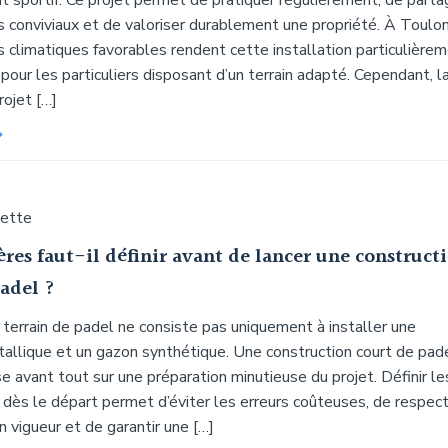
sportif. Ce projet permet de pratiquer régulièrement, de parta
conviviaux et de valoriser durablement une propriété. À Toulon
s climatiques favorables rendent cette installation particulière
pour les particuliers disposant d’un terrain adapté. Cependant, l
rojet […]
uette
ères faut-il définir avant de lancer une construct
adel ?
 terrain de padel ne consiste pas uniquement à installer une
tallique et un gazon synthétique. Une construction court de pad
e avant tout sur une préparation minutieuse du projet. Définir le
 dès le départ permet d’éviter les erreurs coûteuses, de respec
 vigueur et de garantir une […]