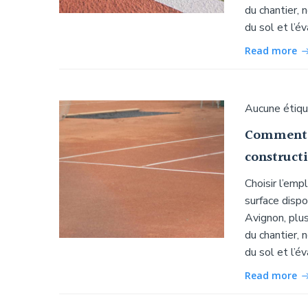
du chantier, 
du sol et l’é
Read more
Aucune étiq
Comment é
construct
Choisir l’emp
surface dispo
Avignon, plu
du chantier, 
du sol et l’é
Read more