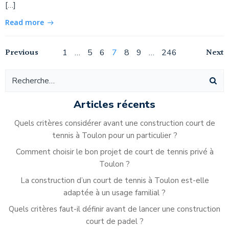
[…]
Read more
Navigation
Navigation
Na
Previous
Page
Page
Page
Page
Page
Page
Page
Next
1
…
5
6
7
8
9
…
246
des
des
de
articles
articles
ar
Articles récents
Quels critères considérer avant une construction court de
tennis à Toulon pour un particulier ?
Comment choisir le bon projet de court de tennis privé à
Toulon ?
La construction d’un court de tennis à Toulon est-elle
adaptée à un usage familial ?
Quels critères faut-il définir avant de lancer une construction
court de padel ?