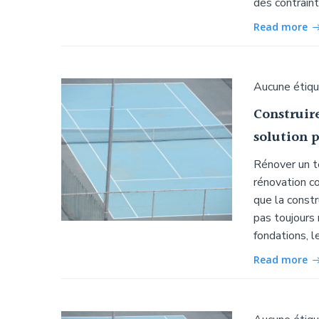
des contraint
Read more
Aucune étiq
Construir
solution p
Rénover un te
rénovation c
que la constru
pas toujours 
fondations, l
Read more