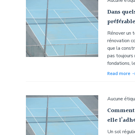
Aucune étiq
Dans quels
préférabl
Rénover un te
rénovation c
que la constru
pas toujours 
fondations, l
Read more
Aucune étiq
Comment l
elle l’adh
Un sol réguli