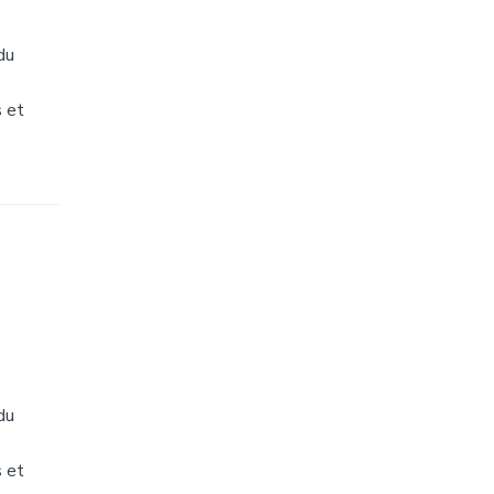
du
s et
du
s et