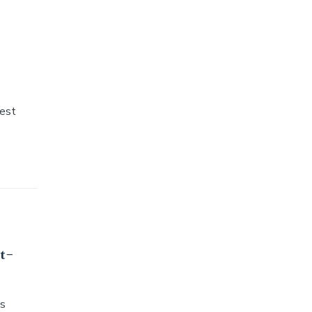
’est
-t-
es