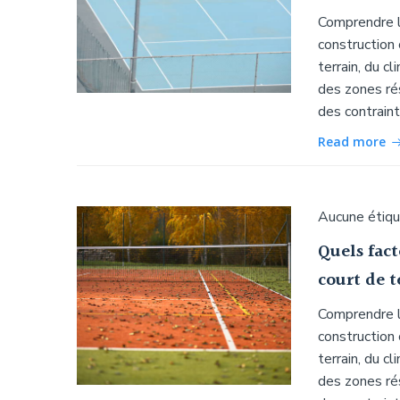
Comprendre le
construction
terrain, du c
des zones rés
des contraint
Read more
Aucune étiq
Quels fact
court de 
Comprendre le
construction
terrain, du c
des zones rés