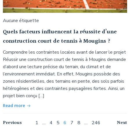
Aucune étiquette
Quels facteurs influencent la réussite d’une
construction court de tennis à Mougins ?
Comprendre les contraintes locales avant de lancer le projet
Réussir une construction court de tennis à Mougins demande
d’abord une lecture précise du terrain, du climat et de
l’environnement immédiat. En effet, Mougins possède des
zones résidentielles, des terrains en pente, des sols parfois
hétérogènes et des contraintes paysagères fortes. Ainsi, un
projet bien conçu […]
Read more
Navigation
Navigation
Na
Previous
Page
Page
Page
Page
Page
Page
Page
Next
1
…
4
5
6
7
8
…
246