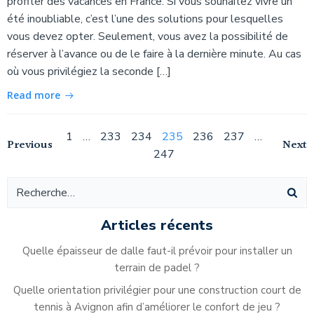
profiter des vacances en France. Si vous souhaitez vivre un
été inoubliable, c’est l’une des solutions pour lesquelles
vous devez opter. Seulement, vous avez la possibilité de
réserver à l’avance ou de le faire à la dernière minute. Au cas
où vous privilégiez la seconde […]
Read more
Navigation
Page
Page
Page
Page
Page
Page
Page
1
…
233
234
235
236
237
…
Navigation
Na
Previous
Next
247
des
des
de
articles
articles
ar
Articles récents
Quelle épaisseur de dalle faut-il prévoir pour installer un
terrain de padel ?
Quelle orientation privilégier pour une construction court de
tennis à Avignon afin d’améliorer le confort de jeu ?