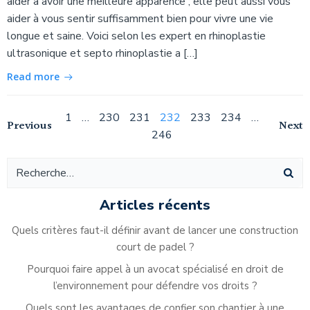
aider à avoir une meilleure apparence ; elle peut aussi vous
aider à vous sentir suffisamment bien pour vivre une vie
longue et saine. Voici selon les expert en rhinoplastie
ultrasonique et septo rhinoplastie a […]
Read more
Navigation
Page
Page
Page
Page
Page
Page
Page
1
…
230
231
232
233
234
…
Navigation
Na
Previous
Next
246
des
des
de
articles
articles
ar
Articles récents
Quels critères faut-il définir avant de lancer une construction
court de padel ?
Pourquoi faire appel à un avocat spécialisé en droit de
l’environnement pour défendre vos droits ?
Quels sont les avantages de confier son chantier à une