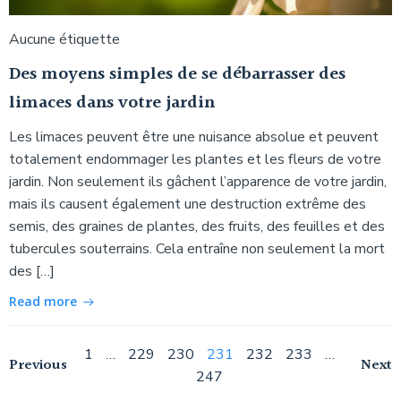
Aucune étiquette
Des moyens simples de se débarrasser des
limaces dans votre jardin
Les limaces peuvent être une nuisance absolue et peuvent
totalement endommager les plantes et les fleurs de votre
jardin. Non seulement ils gâchent l’apparence de votre jardin,
mais ils causent également une destruction extrême des
semis, des graines de plantes, des fruits, des feuilles et des
tubercules souterrains. Cela entraîne non seulement la mort
des […]
Read more
Navigation
Page
Page
Page
Page
Page
Page
Page
1
…
229
230
231
232
233
…
Navigation
Na
Previous
Next
247