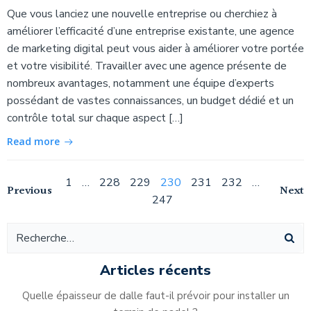
Que vous lanciez une nouvelle entreprise ou cherchiez à
améliorer l’efficacité d’une entreprise existante, une agence
de marketing digital peut vous aider à améliorer votre portée
et votre visibilité. Travailler avec une agence présente de
nombreux avantages, notamment une équipe d’experts
possédant de vastes connaissances, un budget dédié et un
contrôle total sur chaque aspect […]
Read more
Navigation
Page
Page
Page
Page
Page
Page
Page
1
…
228
229
230
231
232
…
Navigation
Na
Previous
Next
247
des
des
de
articles
articles
ar
Articles récents
Quelle épaisseur de dalle faut-il prévoir pour installer un