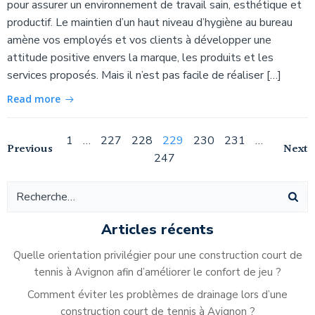
pour assurer un environnement de travail sain, esthétique et
productif. Le maintien d’un haut niveau d’hygiène au bureau
amène vos employés et vos clients à développer une
attitude positive envers la marque, les produits et les
services proposés. Mais il n’est pas facile de réaliser […]
Read more
Navigation
Page
Page
Page
Page
Page
Page
Page
1
…
227
228
229
230
231
…
Navigation
Na
Previous
Next
247
des
des
de
articles
articles
ar
Articles récents
Quelle orientation privilégier pour une construction court de
tennis à Avignon afin d’améliorer le confort de jeu ?
Comment éviter les problèmes de drainage lors d’une
construction court de tennis à Avignon ?