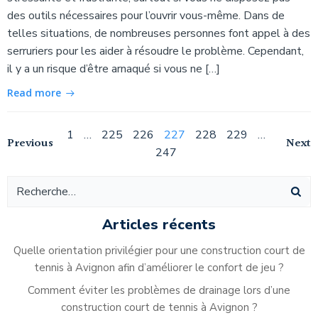
des outils nécessaires pour l’ouvrir vous-même. Dans de
telles situations, de nombreuses personnes font appel à des
serruriers pour les aider à résoudre le problème. Cependant,
il y a un risque d’être arnaqué si vous ne […]
Read more
Navigation
Page
Page
Page
Page
Page
Page
Page
1
…
225
226
227
228
229
…
Navigation
Na
Previous
Next
247
des
des
de
articles
articles
ar
Articles récents
Quelle orientation privilégier pour une construction court de
tennis à Avignon afin d’améliorer le confort de jeu ?
Comment éviter les problèmes de drainage lors d’une
construction court de tennis à Avignon ?