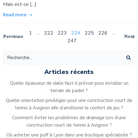
Mais est-ce […]
Read more
Navigation
Page
Page
Page
Page
Page
Page
Page
1
…
222
223
224
225
226
…
Navigation
Na
Previous
Next
247
des
des
de
articles
articles
ar
Articles récents
Quelle épaisseur de dalle faut-il prévoir pour installer un
terrain de padel ?
Quelle orientation privilégier pour une construction court de
tennis à Avignon afin d’améliorer le confort de jeu ?
Comment éviter les problèmes de drainage lors d’une
construction court de tennis à Avignon ?
Où acheter une puff à Lyon dans une boutique spécialisée ?