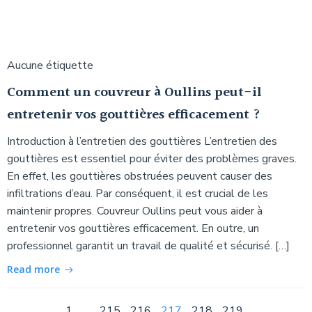
Aucune étiquette
Comment un couvreur à Oullins peut-il
entretenir vos gouttières efficacement ?
Introduction à l’entretien des gouttières L’entretien des
gouttières est essentiel pour éviter des problèmes graves.
En effet, les gouttières obstruées peuvent causer des
infiltrations d’eau. Par conséquent, il est crucial de les
maintenir propres. Couvreur Oullins peut vous aider à
entretenir vos gouttières efficacement. En outre, un
professionnel garantit un travail de qualité et sécurisé. […]
Read more
Page
Page
Page
Page
Page
Page
Page
1
…
215
216
217
218
219
…