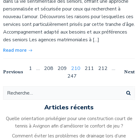
dans la vie sentimentale des seniors, offrant une approche
personnalisée et sécurisée pour ceux qui recherchent à
nouveau l’amour. Découvrons les raisons pour lesquelles ces
services sont particulièrement prisés par cette tranche d’âge.
Accompagnement adapté aux besoins et aux préférences
des seniors Les agences matrimoniales à […]
Read more
Navigation
Page
Page
Page
Page
Page
Page
Page
1
…
208
209
210
211
212
…
Navigation
Na
Previous
Next
247
des
des
de
articles
articles
ar
Articles récents
Quelle orientation privilégier pour une construction court de
tennis à Avignon afin d’améliorer le confort de jeu ?
Comment éviter les problèmes de drainage lors d’une