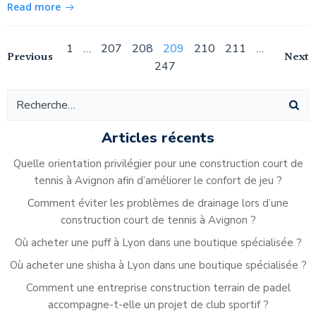
Read more
Navigation
Page
Page
Page
Page
Page
Page
Page
1
…
207
208
209
210
211
…
Navigation
Na
Previous
Next
247
des
des
de
articles
articles
ar
Articles récents
Quelle orientation privilégier pour une construction court de
tennis à Avignon afin d’améliorer le confort de jeu ?
Comment éviter les problèmes de drainage lors d’une
construction court de tennis à Avignon ?
Où acheter une puff à Lyon dans une boutique spécialisée ?
Où acheter une shisha à Lyon dans une boutique spécialisée ?
Comment une entreprise construction terrain de padel
accompagne-t-elle un projet de club sportif ?