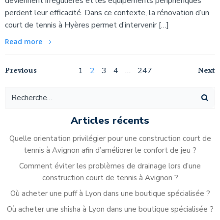
deviennent irrégulières et les équipements périphériques
perdent leur efficacité. Dans ce contexte, la rénovation d’un
court de tennis à Hyères permet d’intervenir […]
Read more
Navigation
Navigation
Na
Previous
Page
Page
Page
Page
Page
Next
1
2
3
4
…
247
des
des
de
articles
articles
ar
Articles récents
Quelle orientation privilégier pour une construction court de
tennis à Avignon afin d’améliorer le confort de jeu ?
Comment éviter les problèmes de drainage lors d’une
construction court de tennis à Avignon ?
Où acheter une puff à Lyon dans une boutique spécialisée ?
Où acheter une shisha à Lyon dans une boutique spécialisée ?