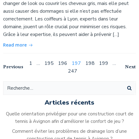
changer de look ou couvrir les cheveux gris, mais elle peut
aussi causer des dommages si elle n’est pas effectuée
correctement. Les coiffeurs à Lyon, experts dans leur
domaine, jouent un rôle crucial pour minimiser ces risques.
Grâce à leur expertise, ils peuvent aider à prévenir […]
Read more
Navigation
Page
Page
Page
Page
Page
Page
Page
1
…
195
196
197
198
199
…
Navigation
Na
Previous
Next
247
des
des
de
articles
articles
ar
Articles récents
Quelle orientation privilégier pour une construction court de
tennis à Avignon afin d’améliorer le confort de jeu ?
Comment éviter les problèmes de drainage lors d’une
construction court de tennis à Avignon ?