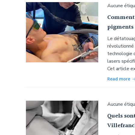
Aucune étiq
Comment l
pigments
Le détatouag
révolutionné 
technologie d
lasers spécif
Cet article e
Read more
Aucune étiq
Quels sont
Villefran