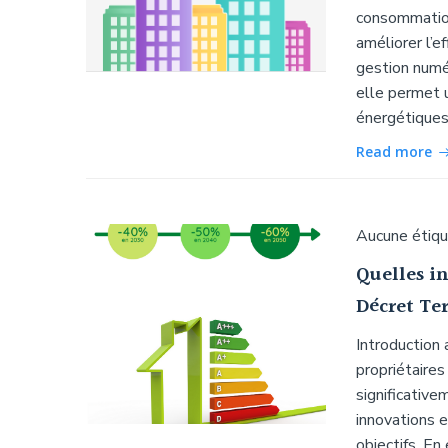
consommation 
améliorer l’e
gestion numér
elle permet 
énergétiques
Read more
Aucune étiq
Quelles i
Décret Ter
Introduction
propriétaires
significativ
innovations e
objectifs. E