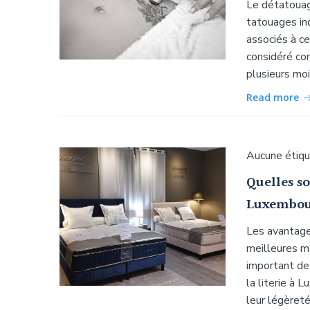
Le détatouage
tatouages ind
associés à c
considéré co
plusieurs moi
Read more
Aucune étiq
Quelles s
Luxembou
Les avantage
meilleures m
important de
la literie à 
leur légèreté