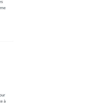
es
erme
our
ce à