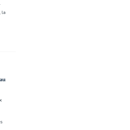
r
 la
 au
x
es